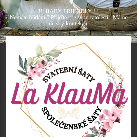
!!! BABY FRIENDLY !!!
Nemáte hlídání ? Přijďte i se svou ratolestí . Máme
dětský koutek :)