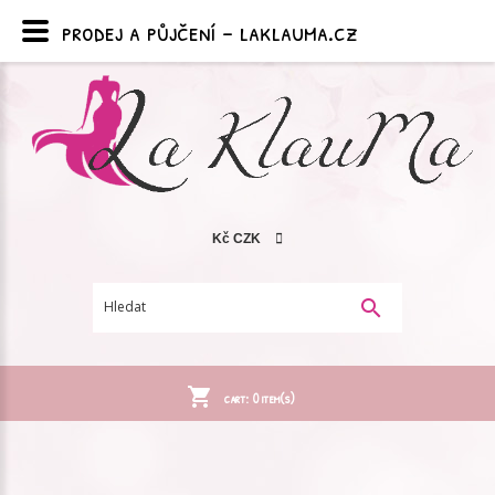
prodej a půjčení - laklauma.cz
Kč
CZK
cart:
0
item(s)