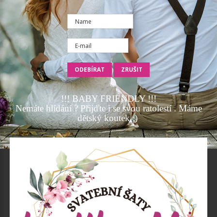
!!! BABY FRIENDLY !!!
Nemáte hlídání ? Přijďte i se svou ratolestí . Máme
dětský koutek :)