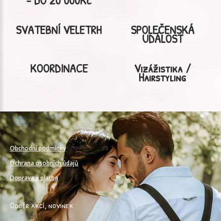
SVATEBNÍ VELETRH
SPOLEČENSKÁ
UDÁLOST
KOORDINACE
Vizážistika /
Hairstyling
Obchodní podmínky
Ochrana osobních údajů
Doprava a platba
Odběr akcí, novinek